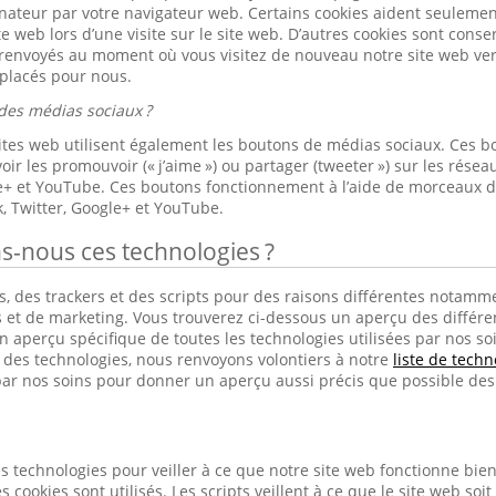
nateur par votre navigateur web. Certains cookies aident seulement 
ite web lors d’une visite sur le site web. D’autres cookies sont cons
 renvoyés au moment où vous visitez de nouveau notre site web ver
 placés pour nous.
des médias sociaux ?
sites web utilisent également les boutons de médias sociaux. Ces b
ir les promouvoir (« j’aime ») ou partager (tweeter ») sur les rés
le+ et YouTube. Ces boutons fonctionnement à l’aide de morceaux 
, Twitter, Google+ et YouTube.
ns-nous ces technologies ?
, des trackers et des scripts pour des raisons différentes notamme
s et de marketing. Vous trouverez ci-dessous un aperçu des différen
 aperçu spécifique de toutes les technologies utilisées par nos soins
s des technologies, nous renvoyons volontiers à notre
liste de techn
ar nos soins pour donner un aperçu aussi précis que possible des 
s technologies pour veiller à ce que notre site web fonctionne bien e
s cookies sont utilisés. Les scripts veillent à ce que le site web soit 