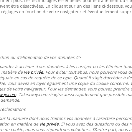
onnent plus. Les technologies essentielles pour le traitement du s
euvent être désactivées. En cliquant sur un des liens ci-dessous, 
 réglages en fonction de votre navigateur et éventuellement suppr
ection ou d'élimination de vos données /i>
mander à accéder à vos données, à les corriger ou les éliminer (pou
n matière de
vie privée
. Pour éviter tout abus, nous pouvons vous
équate en cas de requête de ce type. Quand il s’agit d’accéder à d
okie, vous devez envoyer également une copie du cookie concerné. 
ages de votre navigateur. Pour les demandes, vous pouvez prendre 
away.com
. Takeaway.com réagira aussi rapidement que possible mai
e demande.
 réclamations
sur la manière dont nous traitons vos données à caractère person
ration en matière de
vie privée
. Si vous avez des questions ou des r
re de cookie, nous vous répondrons volontiers. D’autre part, nous