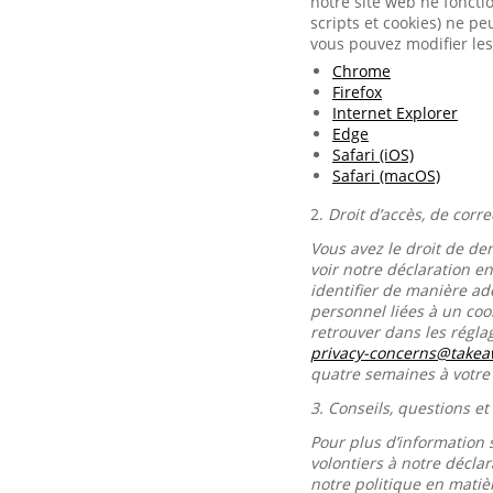
notre site web ne foncti
scripts et cookies) ne p
vous pouvez modifier les
Chrome
Firefox
Internet Explorer
Edge
Safari (iOS)
Safari (macOS)
2.
Droit d’accès, de corr
Vous avez le droit de de
voir notre déclaration e
identifier de manière ad
personnel liées à un co
retrouver dans les régl
privacy-concerns@take
quatre semaines à votr
3.
Conseils, questions et
Pour plus d’information 
volontiers à notre décla
notre politique en matiè