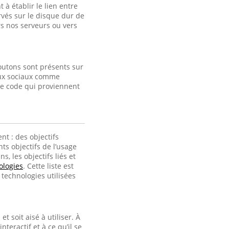
à établir le lien entre
ervés sur le disque dur de
s nos serveurs ou vers
outons sont présents sur
eaux sociaux comme
de code qui proviennent
nt : des objectifs
ts objectifs de l’usage
, les objectifs liés et
ologies
. Cette liste est
technologies utilisées
t soit aisé à utiliser. À
interactif et à ce qu’il se